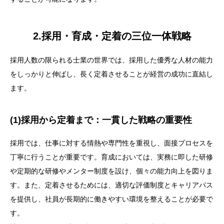
2.採用・育成・定着の三位一体戦略
採用人数の限られる士業の世界では、採用した優秀な人材の能力
をしっかりと伸ばし、長く定着させることが経営の成功に直結し
ます。
目次
(1)採用から定着まで：一貫した戦略の重要性
1.士業の採用成功戦略
採用では、仕事に対する情熱や専門性を重視し、面接プロセスを
丁寧に行うことが重要です。育成においては、実務に即した研修
(1)優秀な人材を引き寄せる士業の採用のポイント
や定期的な研修やメンター制度を設け、個々の能力向上を図りま
(2)採用に適した時期を見極める
す。また、定着させるためには、適切な評価制度とキャリアパス
を提供し、社員が長期的に働きやすい環境を整えることが必要で
(3)効果的な採用プロセスの構築方法
す。
2.採用・育成・定着の三位一体戦略