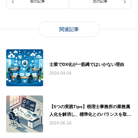
前の記事
次の記事
関連記事
士業でDX化が一筋縄ではいかない理由
2024.04.04
【5つの実践Tips】税理士事務所の業務属
人化を解消し、標準化とのバランスを取る
方法
2024.06.16